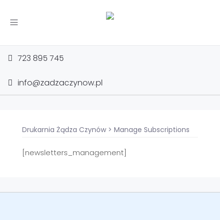
Toggle
navigation
723 895 745
info@zadzaczynow.pl
Drukarnia Żądza Czynów
>
Manage Subscriptions
[newsletters_management]