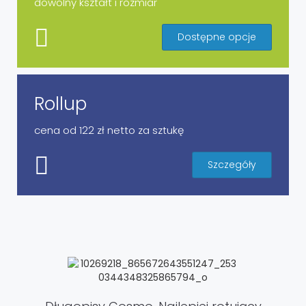
dowolny kształt i rozmiar
Dostępne opcje
Rollup
cena od 122 zł netto za sztukę
Szczegóły