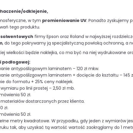
haczenie/odklejenie,
tmosferyczne, w tym
promieniowanie UV
. Ponadto zyskujemy 
owań tego produktu.
 solwentowych
firmy Epson oraz Roland w najwyższej rozdzielc
m
, do tego pokrywamy ją specjalistyczną powłoką ochronną, a 
iej wielkości będzie naklejka, co ma być na niej wydrukowane ora
ii podłogowej:
owanie antypoślizgowym laminatem – 120 zł mkw.
owanie antypoślizgowym laminatem + docięcie do kształtu – 145 
ie do formatu + 25% ceny naklejek.
wymiaru po linii prostej – 2,50 zł mb.
mówienia 50 zł.
materiałów dostarczonych przez klienta.
0 zł.
mówienia 50 zł.
pełne metry kwadratowe. W przypadku, gdy jeden z wymiarów jes
druku tak, aby uzyskać tą wartość wartość zaokrąglamy do 1 metr