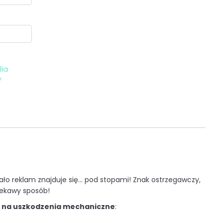
lia
y
o reklam znajduje się... pod stopami! Znak ostrzegawczy,
iekawy sposób!
 na uszkodzenia mechaniczne
: