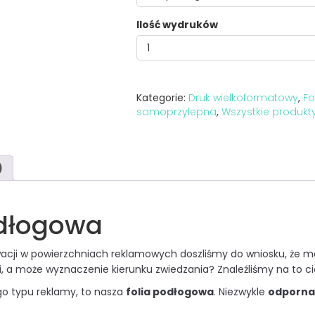
Ilość wydruków
Kategorie:
Druk wielkoformatowy
,
Fo
samoprzylepna
,
Wszystkie produkt
)
odłogowa
cji w powierzchniach reklamowych doszliśmy do wniosku, że mał
, a może wyznaczenie kierunku zwiedzania? Znaleźliśmy na to c
go typu reklamy, to nasza
folia podłogowa
. Niezwykle
odporna