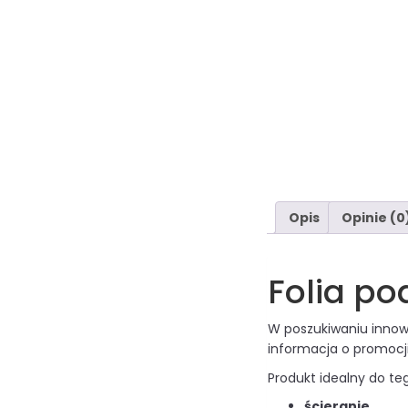
Opis
Opinie (0
Folia p
W poszukiwaniu innowa
informacja o promocji
Produkt idealny do te
ścieranie,