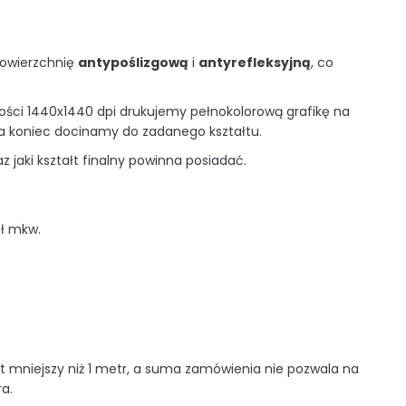
powierzchnię
antypoślizgową
i
antyrefleksyjną
, co
zości 1440x1440 dpi drukujemy pełnokolorową grafikę na
na koniec docinamy do zadanego kształtu.
z jaki kształt finalny powinna posiadać.
zł mkw.
t mniejszy niż 1 metr, a suma zamówienia nie pozwala na
a.