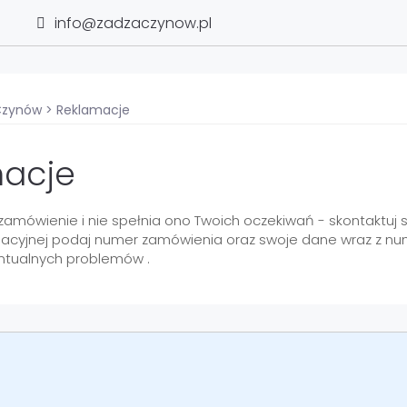
info@zadzaczynow.pl
Czynów
>
Reklamacje
acje
 zamówienie i nie spełnia ono Twoich oczekiwań - skontaktuj 
macyjnej podaj numer zamówienia oraz swoje dane wraz z nu
ntualnych problemów .