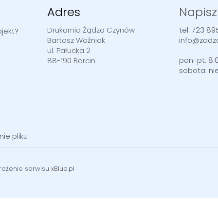
Adres
Napisz
Drukarnia Żądza Czynów
tel. 723 89
jekt?
Bartosz Woźniak
info@zadz
ul. Pałucka 2
pon-pt: 8:0
88-190 Barcin
sobota: ni
e pliku
ożenie serwisu xBlue.pl