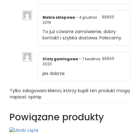
Meble sklepowe
–
4 grudnia
2019
Oceniono
5
na 5
To już czwarte zamówienie, dobry
kontakt i szybka dostawa. Polecamy.
Stoły gamingowe
–
7 kwietnia
2020
Oceniono
5
na 5
jes dobrze
Tylko zalogowani klienci, którzy kupili ten produkt mogą
napisać opinię.
Powiązane produkty