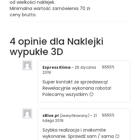
od wielkości naklejek.
Minimalna wartość zamówienia 70 zł.
ceny brutto.
4 opinie dla
Naklejki
wypukłe 3D
Express Klima
–
25 stycznia
2019
Oceniono
5
na 5
Super kontakt ze sprzedawcą!
Rewelacyjnie wykonana robota!
Polecamy wszystkim 🙂
xBlue.pl
(zweryfikowany)
–
21
lutego 2019
Oceniono
5
na 5
Szybka realizacja i znakomite
wykonanie. Sprawdź sam / sama 🙂