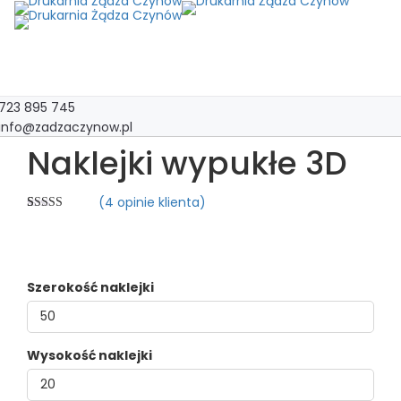
Toggl
navig
723 895 745
info@zadzaczynow.pl
Naklejki wypukłe 3D
(
4
opinie klienta)
Oceniony
4
5.00
na 5 na
podstawie
ocen
klientów
Szerokość naklejki
Wysokość naklejki