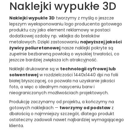
Naklejki wypukłe 3D
Naklejki wypukłe 3D
tworzymy z myślą o jeszcze
lepszym wyeksponowaniu logo producenta gotowego
produktu czy jako element reklamowy w postaci
dodatkowej ozdoby np. wklejka do breloków
metalowych. Dzięki zastosowaniu
najwyższej jakości
żywicy poliuretanowej
nasze naklejki pokryte są
zupełnie bezbarwną powłoką o wysokiej trwałości, co
jeszcze bardziej zwiększa ich atrakcyjność.
Naklejki drukowane są w
technologii cyfrowej lub
solwentowej
w rozdzielczości 1440x1440 dpi na folii
białej błyszczącej, co pozwala na uzyskanie jakości
foto, a więc o idealnym nasyceniu barw i
nieograniczonych możliwościach projektowych.
Produkcję zaczynamy od projektu, a kończymy na
gotowych naklejkach —
tworzymy od podstaw
z
dbałością o najmniejszy szczegół, dlatego produkt
ostateczny zadowoli nawet najbardziej wymagającego
klienta.