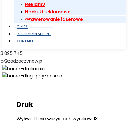
Reklamy
Nadruki reklamowe
Grawerowanie laserowe
O NAS
REGULAMIN SKLEPU
KONTAKT
23 895 745
nfo@zadzaczynow.pl
Druk
Wyświetlanie wszystkich wyników: 13