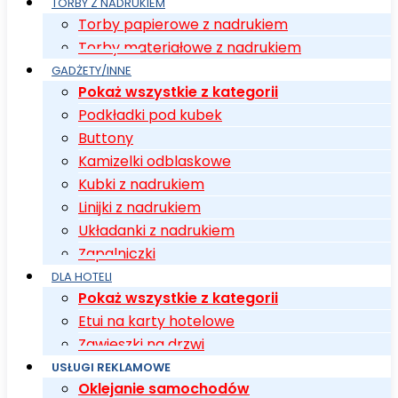
TORBY Z NADRUKIEM
Torby papierowe z nadrukiem
Torby materiałowe z nadrukiem
GADŻETY/INNE
Pokaż wszystkie z kategorii
Podkładki pod kubek
Buttony
Kamizelki odblaskowe
Kubki z nadrukiem
Linijki z nadrukiem
Układanki z nadrukiem
Zapalniczki
DLA HOTELI
Pokaż wszystkie z kategorii
Etui na karty hotelowe
Zawieszki na drzwi
USŁUGI REKLAMOWE
Oklejanie samochodów