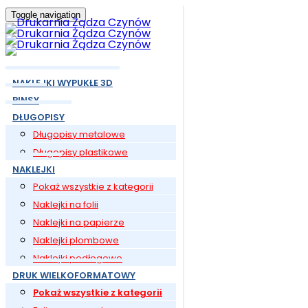
Toggle navigation
NAKLEJKI WYPUKŁE 3D
PINSY
DŁUGOPISY
Długopisy metalowe
Długopisy plastikowe
NAKLEJKI
Pokaż wszystkie z kategorii
Naklejki na folii
Naklejki na papierze
Naklejki plombowe
Naklejki podłogowe
DRUK WIELKOFORMATOWY
Pokaż wszystkie z kategorii