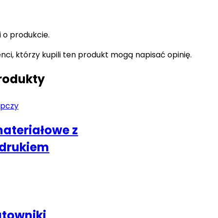
i o produkcie.
enci, którzy kupili ten produkt mogą napisać opinię.
rodukty
ateriałowe z
drukiem
towniki