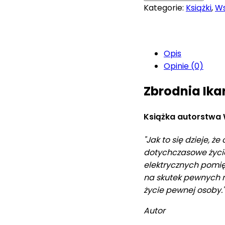
Kategorie:
Książki
,
Ws
Opis
Opinie (0)
Zbrodnia Ika
Książka autorstwa 
"Jak to się dzieje, 
dotychczasowe życie
elektrycznych pomięd
na skutek pewnych 
życie pewnej osoby."
Autor