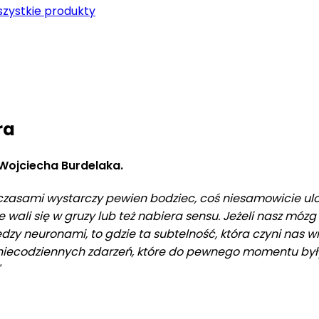
zystkie produkty
ra
Wojciecha Burdelaka.
że czasami wystarczy pewien bodziec, coś niesamowicie ul
 wali się w gruzy lub też nabiera sensu. Jeżeli nasz móz
zy neuronami, to gdzie ta subtelność, która czyni nas wra
niecodziennych zdarzeń, które do pewnego momentu był