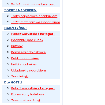
Breloki znakowane laserowo
TORBY Z NADRUKIEM
Torby papierowe z nadrukiem
Torby materiałowe z nadrukiem
GADŻETY/INNE
Pokaż wszystkie z kategorii
Podkładki pod kubek
Buttony
Kamizelki odblaskowe
Kubki z nadrukiem
Linijki z nadrukiem
Układanki z nadrukiem
Zapalniczki
DLA HOTELI
Pokaż wszystkie z kategorii
Etui na karty hotelowe
Zawieszki na drzwi