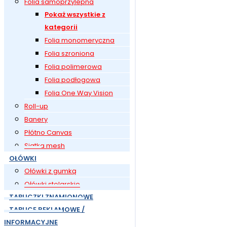
Folia samoprzylepna
Pokaż wszystkie z
kategorii
Folia monomeryczna
Folia szroniona
Folia polimerowa
Folia podłogowa
Folia One Way Vision
Roll-up
Banery
Płótno Canvas
Siatka mesh
OŁÓWKI
Ołówki z gumką
Ołówki stolarskie
TABLICZKI ZNAMIONOWE
TABLICE REKLAMOWE /
INFORMACYJNE