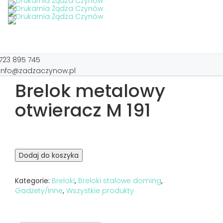
Toggl
navig
723 895 745
info@zadzaczynow.pl
Brelok metalowy
otwieracz M 191
Dodaj do koszyka
Kategorie:
Breloki
,
Breloki stalowe doming
,
Gadżety/Inne
,
Wszystkie produkty