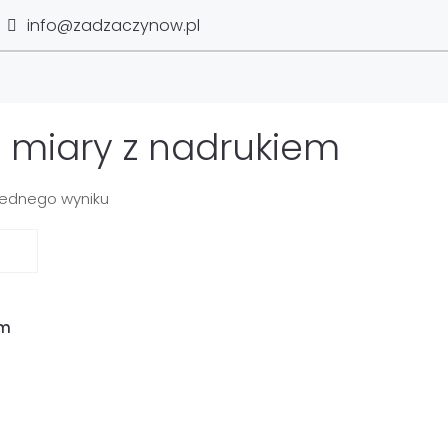
info@zadzaczynow.pl
i i miary z nadrukiem
jednego wyniku
em