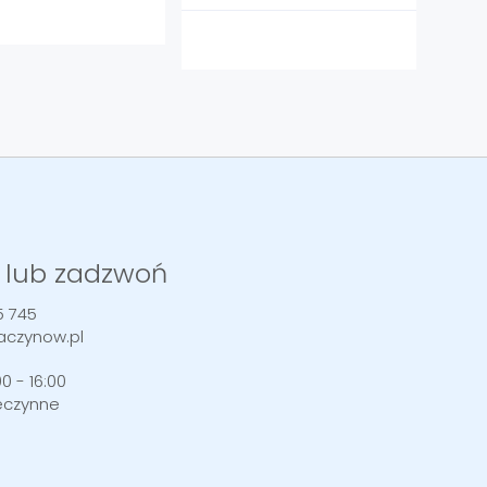
 lub zadzwoń
5 745
aczynow.pl
0 - 16:00
eczynne